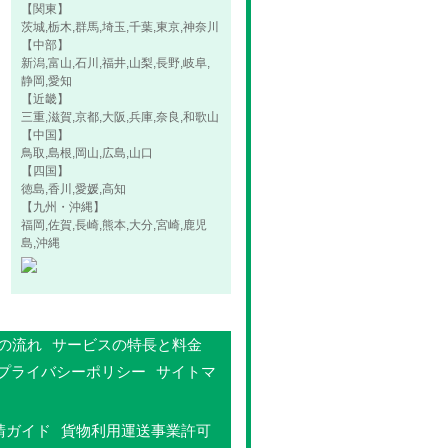
【関東】
茨城,栃木,群馬,埼玉,千葉,東京,神奈川
【中部】
新潟,富山,石川,福井,山梨,長野,岐阜,
静岡,愛知
【近畿】
三重,滋賀,京都,大阪,兵庫,奈良,和歌山
【中国】
鳥取,島根,岡山,広島,山口
【四国】
徳島,香川,愛媛,高知
【九州・沖縄】
福岡,佐賀,長崎,熊本,大分,宮崎,鹿児
島,沖縄
の流れ
サービスの特長と料金
プライバシーポリシー
サイトマ
請ガイド
貨物利用運送事業許可