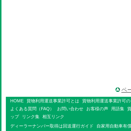
ペ
HOME
貨物利用運送事業許可とは
貨物利用運送事業許可の
よくある質問（FAQ）
お問い合わせ
お客様の声
用語集
ップ
リンク集
相互リンク
ディーラーナンバー取得は回送運行ガイド
自家用自動車有