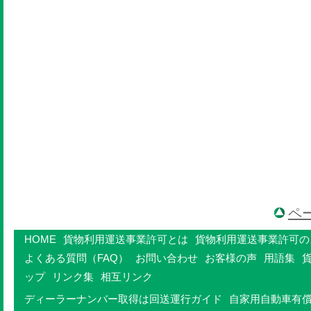
ペ
HOME
貨物利用運送事業許可とは
貨物利用運送事業許可の
よくある質問（FAQ）
お問い合わせ
お客様の声
用語集
ップ
リンク集
相互リンク
ディーラーナンバー取得は回送運行ガイド
自家用自動車有