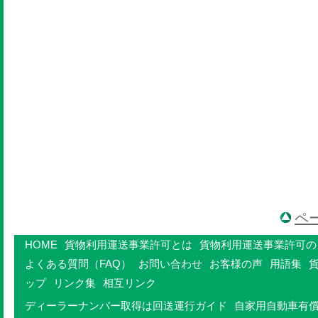
ペ
HOME
貨物利用運送事業許可とは
貨物利用運送事業許可の
よくある質問（FAQ）
お問い合わせ
お客様の声
用語集
ップ
リンク集
相互リンク
ディーラーナンバー取得は回送運行ガイド
自家用自動車有