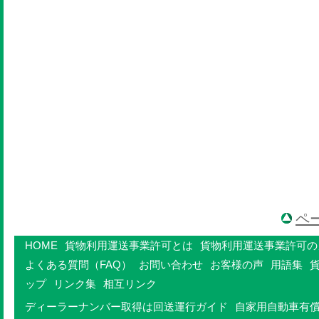
ペ
HOME
貨物利用運送事業許可とは
貨物利用運送事業許可の
よくある質問（FAQ）
お問い合わせ
お客様の声
用語集
ップ
リンク集
相互リンク
ディーラーナンバー取得は回送運行ガイド
自家用自動車有