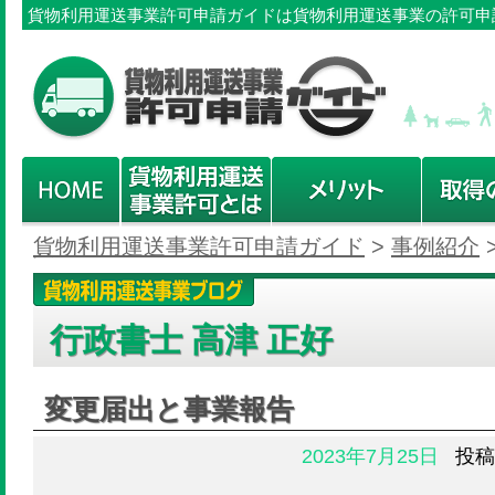
貨物利用運送事業許可申請ガイドは貨物利用運送事業の許可申
貨物利用運送事業許可申請ガイド
>
事例紹介
行政書士 高津 正好
変更届出と事業報告
2023年7月25日
投稿