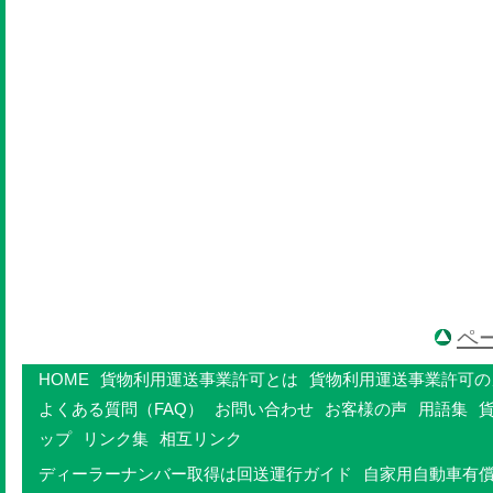
ペ
HOME
貨物利用運送事業許可とは
貨物利用運送事業許可の
よくある質問（FAQ）
お問い合わせ
お客様の声
用語集
ップ
リンク集
相互リンク
ディーラーナンバー取得は回送運行ガイド
自家用自動車有